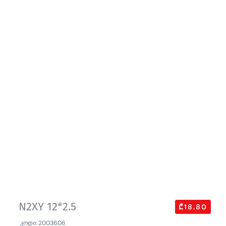
N2XY 12*2.5
₾18.80
კოდი: 2003606