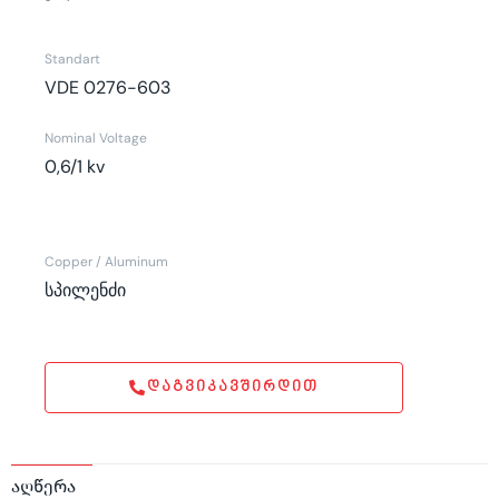
Standart
VDE 0276-603
Nominal Voltage
0,6/1 kv
Copper / Aluminum
სპილენძი
ᲓᲐᲒᲕᲘᲙᲐᲕᲨᲘᲠᲓᲘᲗ
აღწერა