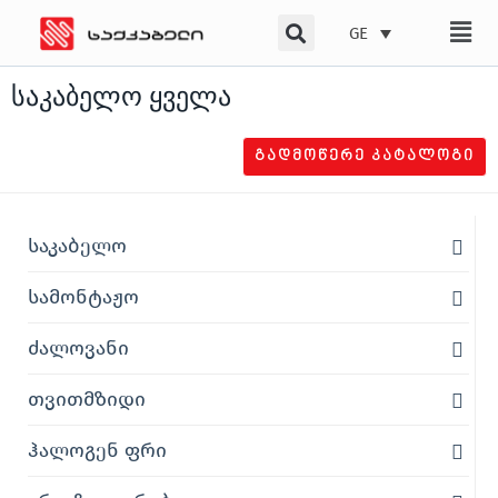
Skip
GE
to
content
საკაბელო ყველა
ᲒᲐᲓᲛᲝᲬᲔᲠᲔ ᲙᲐᲢᲐᲚᲝᲒᲘ
საკაბელო
სამონტაჟო
ძალოვანი
თვითმზიდი
ჰალოგენ ფრი