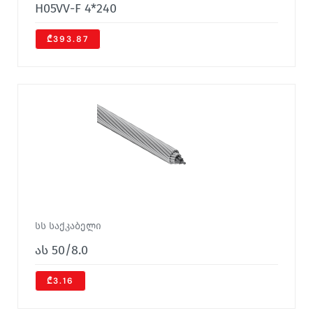
H05VV-F 4*240
₾393.87
სს საქკაბელი
ას 50/8.0
₾3.16