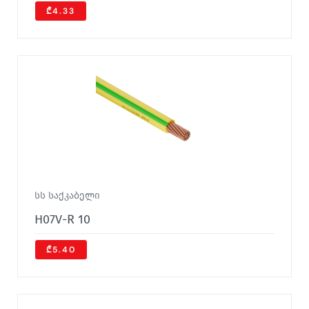
₾4.33
სს საქკაბელი
H07V-R 10
₾5.40