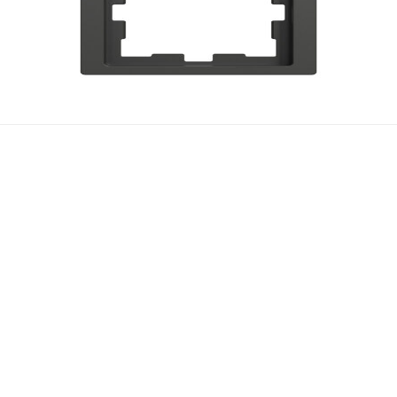
ჩვენ შესახებ
მედია
ჩვენ შესახებ
სიახლეები
კონტაქტი
ბლოგი
კატალოგი
სეტრიფიკატ