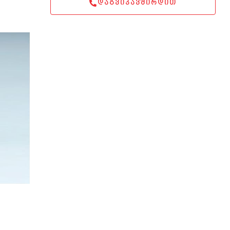
ᲓᲐᲒᲕᲘᲙᲐᲕᲨᲘᲠᲓᲘᲗ