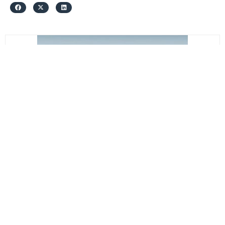
სს საქკაბელი
H05VV-F 3*25+1*16
₾54.66