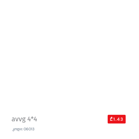
avvg 4*4
₾1.43
კოდი: 06013