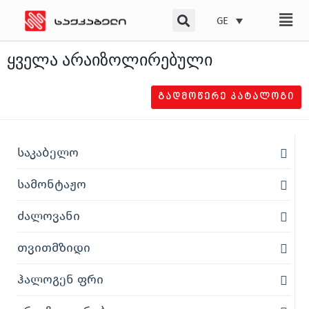
Skip
GE
to
content
ყველა არაიზოლირებული
ᲒᲐᲓᲛᲝᲬᲔᲠᲔ ᲙᲐᲢᲐᲚᲝᲒᲘ
საკაბელო
სამონტაჟო
ძალოვანი
თვითმზიდი
ჰალოგენ ფრი