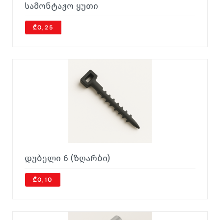
სამონტაჟო ყუთი
₾0,25
დუბელი 6 (ზღარბი)
₾0,10