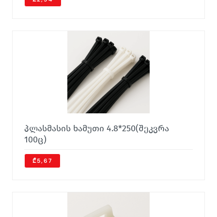
პლასმასის ხამუთი 4.8*250(შეკვრა
100ც)
₾5,67