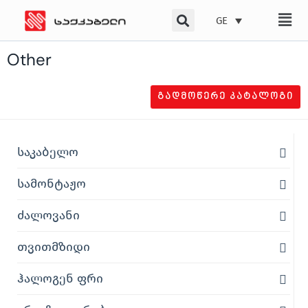
Skip
GE
to
content
Other
ᲒᲐᲓᲛᲝᲬᲔᲠᲔ ᲙᲐᲢᲐᲚᲝᲒᲘ
საკაბელო
სამონტაჟო
ძალოვანი
თვითმზიდი
ჰალოგენ ფრი