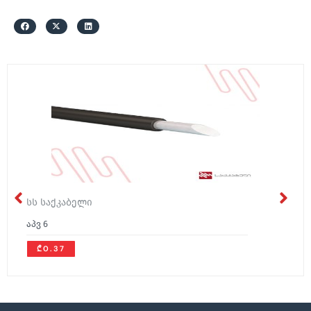
სს საქკაბელი
აპვ 6
₾0.37