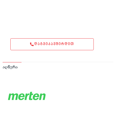
ᲓᲐᲒᲕᲘᲙᲐᲕᲨᲘᲠᲓᲘᲗ
აღწერა