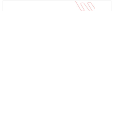
სს საქკაბელი
კგ 4*70
₾197.89