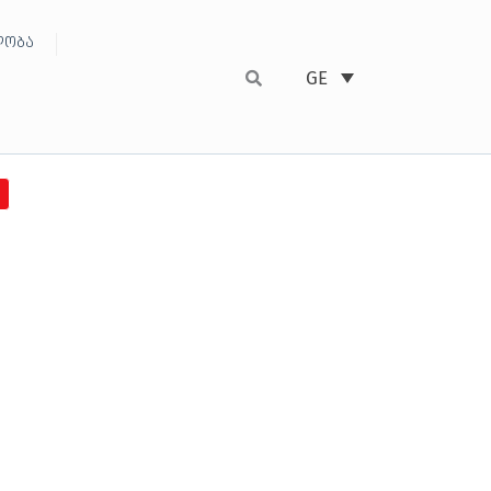
ობა
GE
8