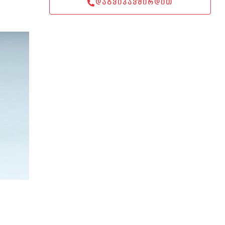
ᲓᲐᲒᲕᲘᲙᲐᲕᲨᲘᲠᲓᲘᲗ