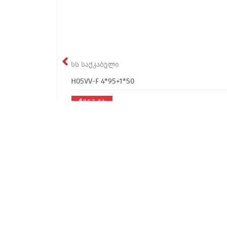
სს საქკაბელი
H05VV-F 4*95+1*50
₾257.51
office@sakcable.ge
(032) 2 22 14 18