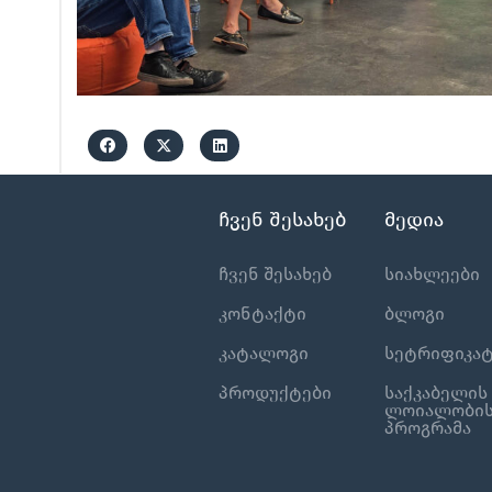
ჩვენ შესახებ
მედია
ჩვენ შესახებ
სიახლეები
კონტაქტი
ბლოგი
კატალოგი
სეტრიფიკატ
პროდუქტები
საქკაბელის
ლოიალობი
პროგრამა