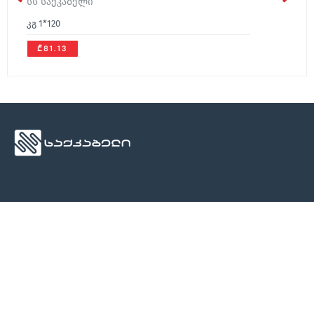
სს საქკაბელი
კგ 1*120
₾81.13
ჩვენ შესახებ
მედია
კონტაქტი
ჩვენ შესახებ
სიახლეები
კონტაქტი
კონტაქტი
ბლოგი
კატალოგი
სეტრიფიკატები