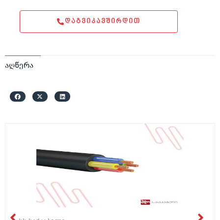
ᲓᲐᲒᲕᲘᲙᲐᲕᲨᲘᲠᲓᲘᲗ
აღწერა