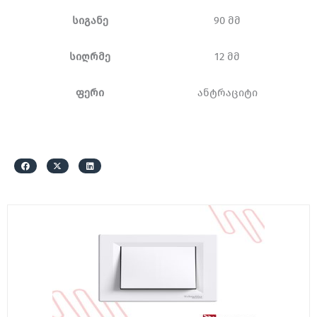
სიგანე
90 მმ
სიღრმე
12 მმ
ფერი
ანტრაციტი