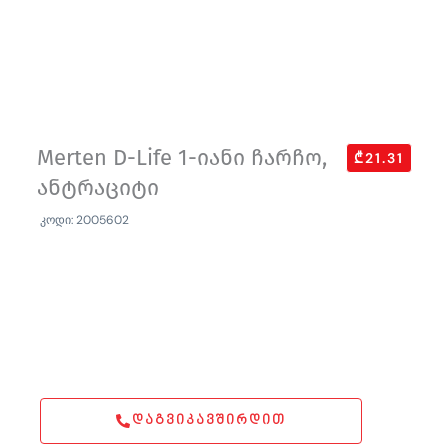
Merten D-Life 1-იანი ჩარჩო,
₾21.31
ანტრაციტი
კოდი: 2005602
ᲓᲐᲒᲕᲘᲙᲐᲕᲨᲘᲠᲓᲘᲗ