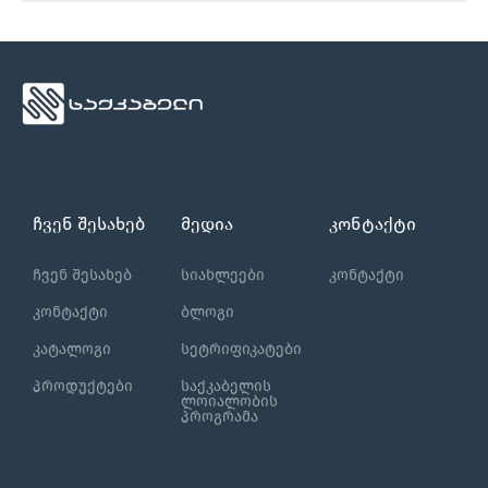
ჩვენ შესახებ
მედია
კონტაქტი
ჩვენ შესახებ
სიახლეები
კონტაქტი
კონტაქტი
ბლოგი
კატალოგი
სეტრიფიკატები
პროდუქტები
საქკაბელის
ლოიალობის
პროგრამა