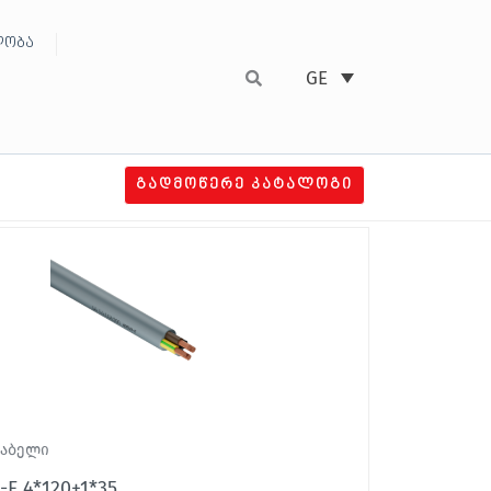
ობა
GE
ᲒᲐᲓᲛᲝᲬᲔᲠᲔ ᲙᲐᲢᲐᲚᲝᲒᲘ
კაბელი
-F 4*120+1*35