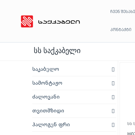
Skip
ჩვენ შესახ
to
content
კონტაქტი
სს საქკაბელი
საკაბელო
სამონტაჟო
ძალოვანი
თვითმზიდი
ჰალოგენ ფრი
სს 
H0