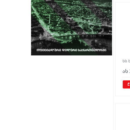
სს 
ას 
₾