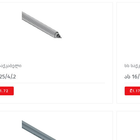
საქკაბელი
სს საქ
25/4/.2
ას 16/
1.72
₾1.1