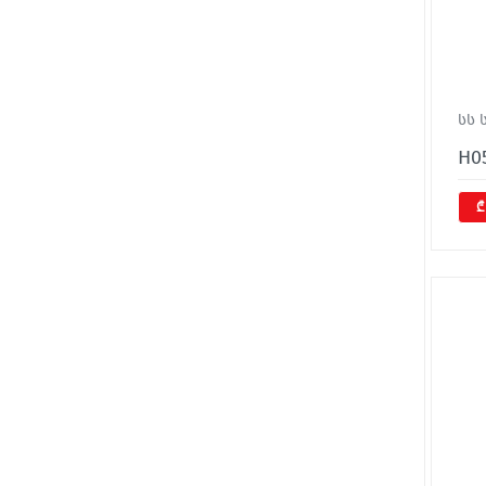
სს 
H05
₾