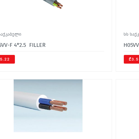
საქკაბელი
სს საქ
VV-F 4*2.5 FILLER
H05VV
5.22
₾3.