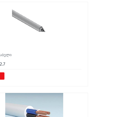
კაბელი
2.7
7