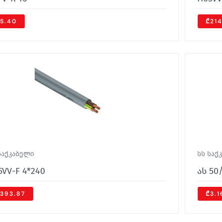
5.40
₾21
საქკაბელი
სს საქ
5VV-F 4*240
ას 50
393.87
₾3.1