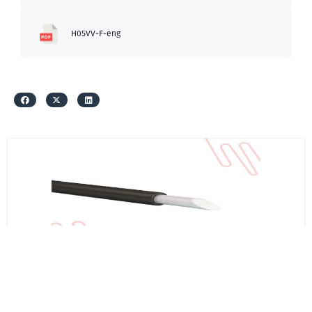
H05VV-F-eng
სს საქკაბელი
აპვ 300