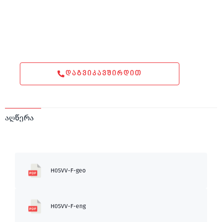
ᲓᲐᲒᲕᲘᲙᲐᲕᲨᲘᲠᲓᲘᲗ
აღწერა
H05VV-F-geo
H05VV-F-eng