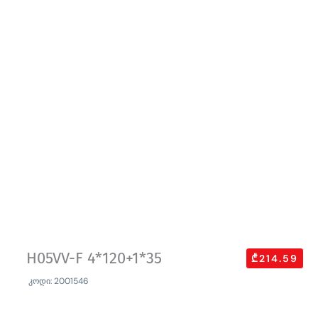
H05VV-F 4*120+1*35
₾214.59
კოდი: 2001546