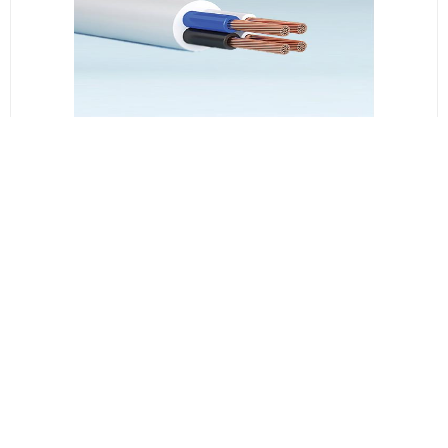
სს საქკაბელი
H05VV-F 5*2.5 FILLER
₾6.53