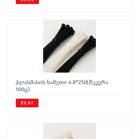
პლასმასის ხამუთი 4.8*250(შეკვრა
100ც)
₾5,67