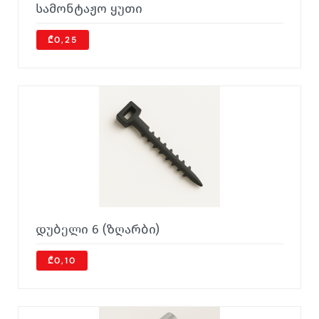
სამონტაჟო ყუთი
₾0,25
დუბელი 6 (ზღარბი)
₾0,10