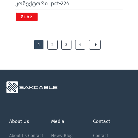
კონექტორი pct-224
₾1.82
1
2
3
4
About Us
Media
Contact
About Us
Contact
News
Blog
Contact