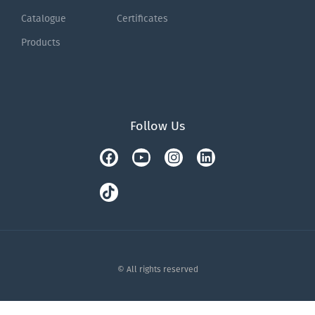
Catalogue
Certificates
Products
Follow Us
Facebook
Tiktok
Youtube
Instagram
Linkedin
© All rights reserved