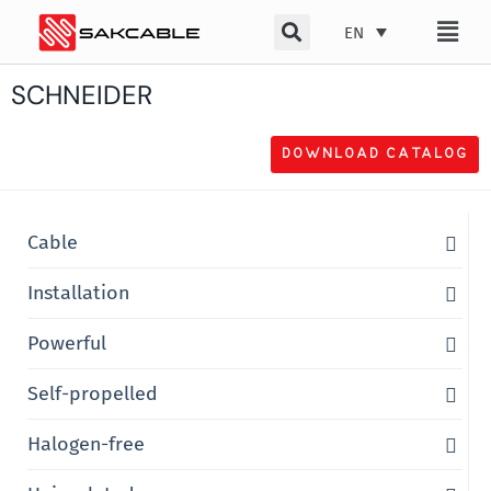
Skip
EN
to
content
SCHNEIDER
DOWNLOAD CATALOG
Cable
Installation
Powerful
Self-propelled
Halogen-free