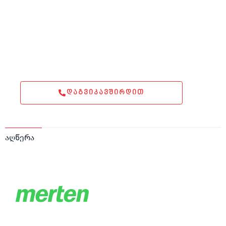
ᲓᲐᲒᲕᲘᲙᲐᲕᲨᲘᲠᲓᲘᲗ
აღწერა