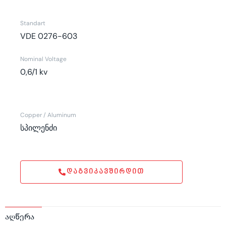
Standart
VDE 0276-603
Nominal Voltage
0,6/1 kv
Copper / Aluminum
სპილენძი
ᲓᲐᲒᲕᲘᲙᲐᲕᲨᲘᲠᲓᲘᲗ
აღწერა