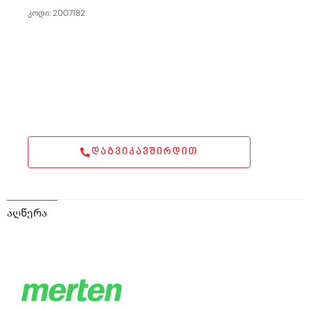
კოდი: 2007182
ᲓᲐᲒᲕᲘᲙᲐᲕᲨᲘᲠᲓᲘᲗ
აღწერა