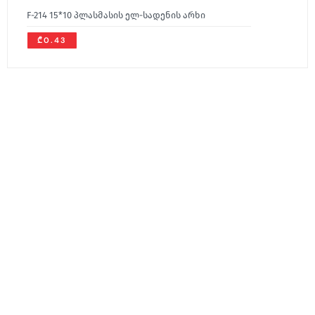
F-214 15*10 პლასმასის ელ-სადენის არხი
₾0.43
ჩვენ შესახებ
მედია
კონტაქტი
ჩვენ შესახებ
სიახლეები
კონტაქტი
კონტაქტი
ბლოგი
კატალოგი
სეტრიფიკატები