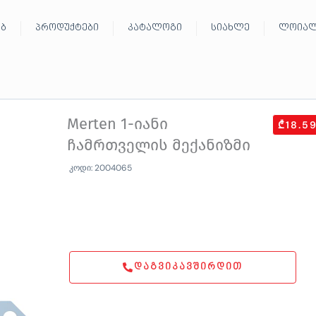
ებ
პროდუქტები
კატალოგი
სიახლე
ლოიალ
Merten 1-იანი
₾18.5
ჩამრთველის მექანიზმი
კოდი: 2004065
ᲓᲐᲒᲕᲘᲙᲐᲕᲨᲘᲠᲓᲘᲗ