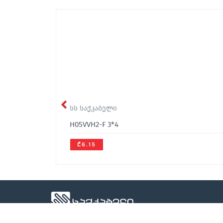
სს საქკაბელი
H05VVH2-F 3*4
₾6.15