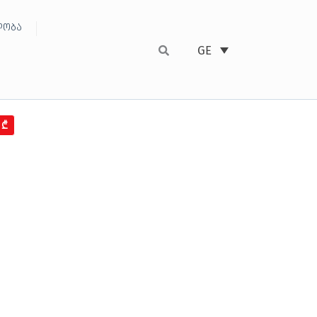
ობა
GE
9₾