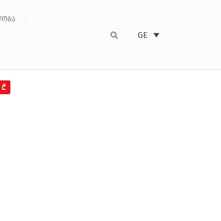
ობა
GE
6₾