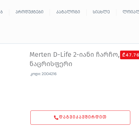
ებ
პროდუქტები
კატალოგი
სიახლე
ლოიალ
Merten D-Life 2-იანი ჩარჩო,
₾47.7
ნაცრისფერი
კოდი: 2004216
ᲓᲐᲒᲕᲘᲙᲐᲕᲨᲘᲠᲓᲘᲗ