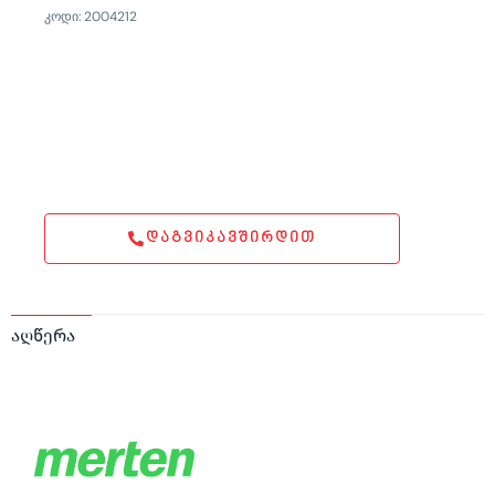
კოდი: 2004212
ᲓᲐᲒᲕᲘᲙᲐᲕᲨᲘᲠᲓᲘᲗ
აღწერა