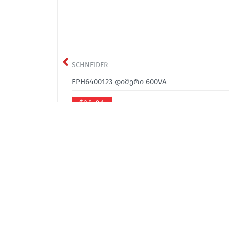
SCHNEIDER
EPH6400123 დიმერი 600VA
₾35.94
office@sakcable.ge
(032) 2 22 14 18