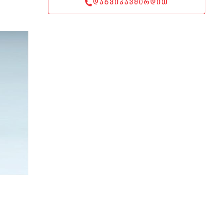
ᲓᲐᲒᲕᲘᲙᲐᲕᲨᲘᲠᲓᲘᲗ