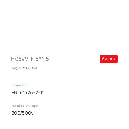
H05VV-F 5*1.5
₾4.82
კოდი: 2003056
Standart
EN 50525-2-11
Nominal Voltage
300/500v