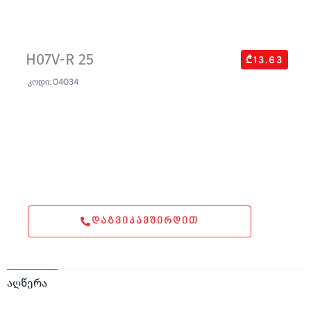
H07V-R 25
₾13.63
კოდი: 04034
ᲓᲐᲒᲕᲘᲙᲐᲕᲨᲘᲠᲓᲘᲗ
აღწერა