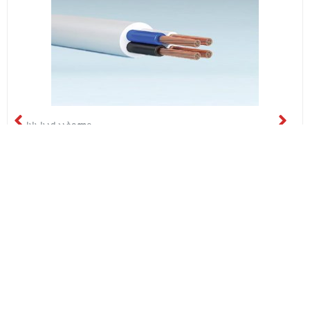
სს საქკაბელი
H05VV-F 2*4+1*1.5
₾5.50