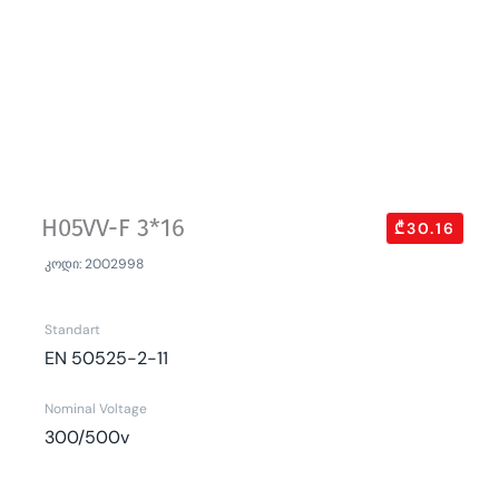
H05VV-F 3*16
₾30.16
კოდი: 2002998
Standart
EN 50525-2-11
Nominal Voltage
300/500v