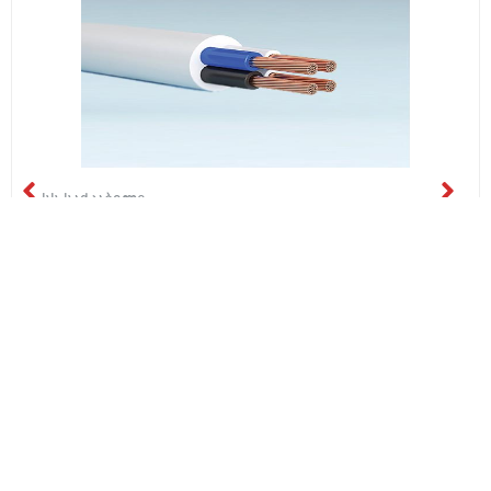
სს საქკაბელი
H05VV-F 4*35
₾88.06