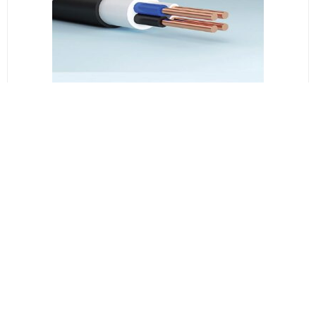
სს საქკაბელი
N2XY 3*16+1*10
₾36.65