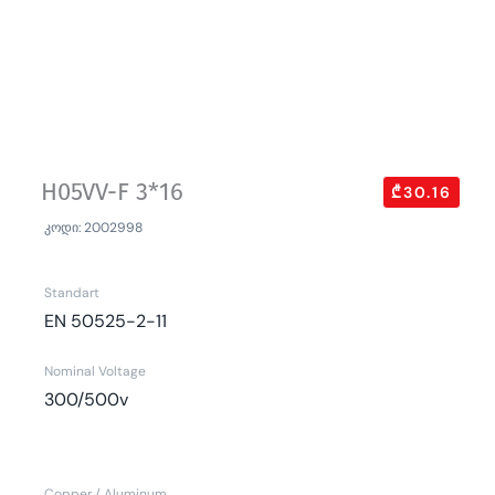
H05VV-F 3*16
₾30.16
კოდი: 2002998
Standart
EN 50525-2-11
Nominal Voltage
300/500v
Copper / Aluminum