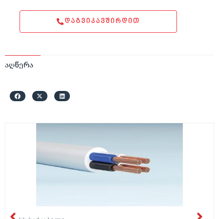
ᲓᲐᲒᲕᲘᲙᲐᲕᲨᲘᲠᲓᲘᲗ
აღწერა