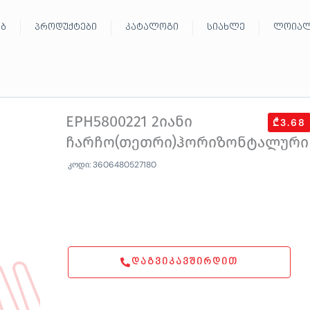
ებ
პროდუქტები
კატალოგი
სიახლე
ლოიალ
EPH5800221 2იანი
₾3.68
ჩარჩო(თეთრი)ჰორიზონტალური
კოდი: 3606480527180
ᲓᲐᲒᲕᲘᲙᲐᲕᲨᲘᲠᲓᲘᲗ