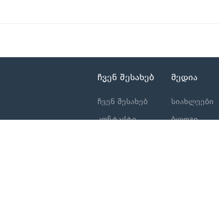
ჩვენ შესახებ
მედია
ჩვენ შესახებ
სიახლეები
კონტაქტი
ბლოგი
კატალოგი
სეტრიფიკატ
პროდუქტები
საქკაბელის
ლოიალობი
პროგრამა