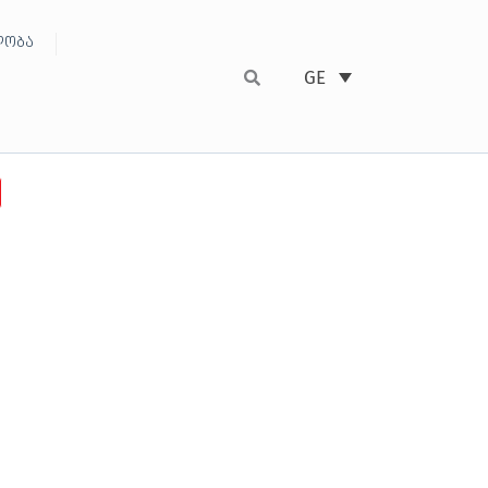
ობა
GE