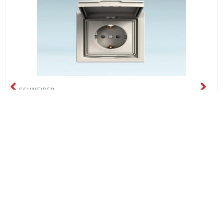
SCHNEIDER
EPH3100323 როზეტი დამიწებით სახურავით IP44
ბეჟი
₾17.07