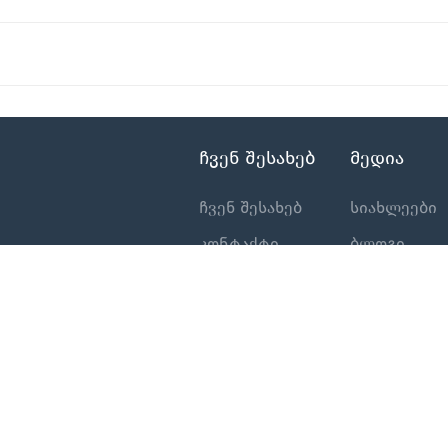
ჩვენ შესახებ
მედია
ჩვენ შესახებ
სიახლეები
კონტაქტი
ბლოგი
კატალოგი
სეტრიფიკატ
პროდუქტები
საქკაბელის
ლოიალობი
პროგრამა