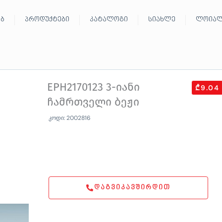
ებ
პროდუქტები
კატალოგი
სიახლე
ლოიალ
EPH2170123 3-იანი
₾9.04
ჩამრთველი ბეჟი
კოდი: 2002816
ᲓᲐᲒᲕᲘᲙᲐᲕᲨᲘᲠᲓᲘᲗ