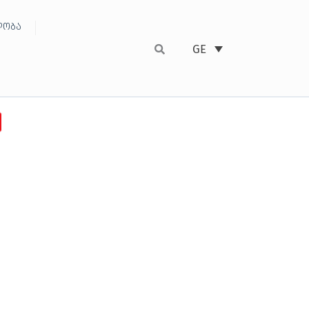
ობა
GE