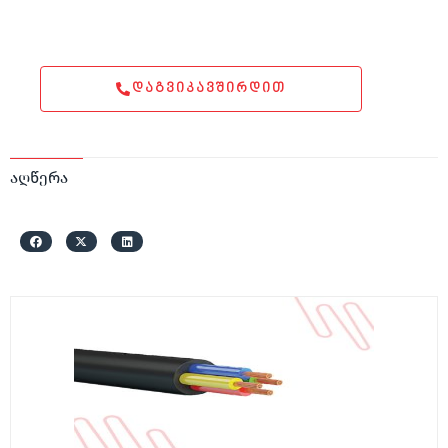
ᲓᲐᲒᲕᲘᲙᲐᲕᲨᲘᲠᲓᲘᲗ
აღწერა