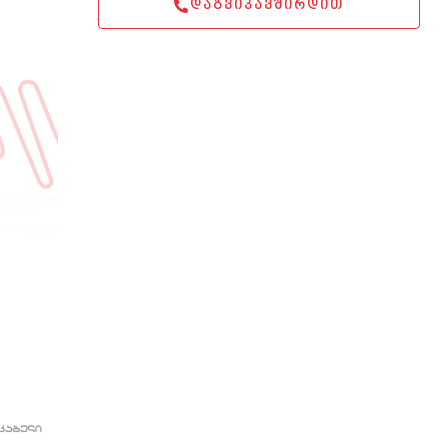
ᲓᲐᲒᲕᲘᲙᲐᲕᲨᲘᲠᲓᲘᲗ