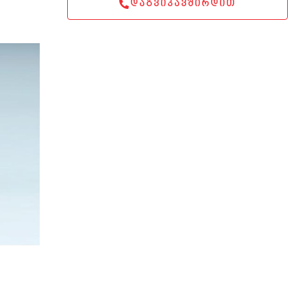
ᲓᲐᲒᲕᲘᲙᲐᲕᲨᲘᲠᲓᲘᲗ