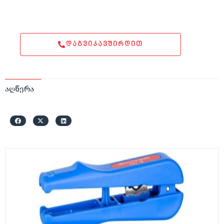
ᲓᲐᲒᲕᲘᲙᲐᲕᲨᲘᲠᲓᲘᲗ
აღწერა