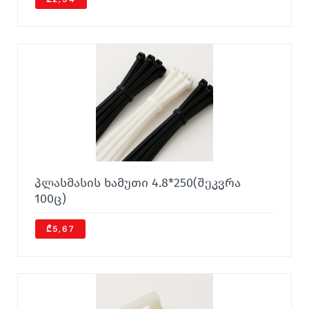
პლასმასის ხამუთი 4.8*250(შეკვრა
100ც)
₾5,67