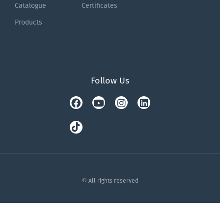
Catalogue
Certificates
Products
Follow Us
Facebook
Tiktok
Youtube
Instagram
Linkedin
© All rights reserved