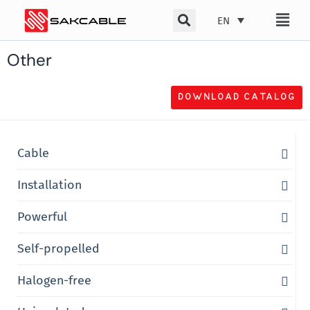
Skip
EN
to
content
Other
DOWNLOAD CATALOG
Cable
Installation
Powerful
Self-propelled
Halogen-free