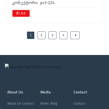
კონექტორი pct-224
₾1.82
1
2
3
4
About Us
Media
Contact
About Us
Contact
News
Blog
Contact