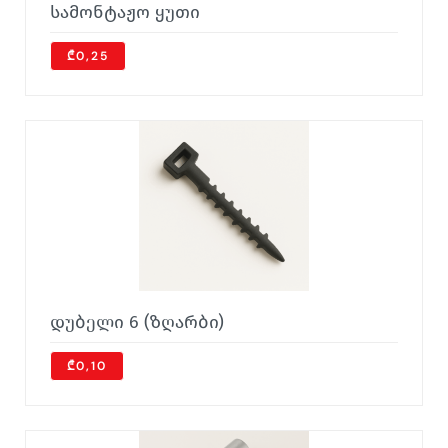
სამონტაჟო ყუთი
₾0,25
დუბელი 6 (ზღარბი)
₾0,10