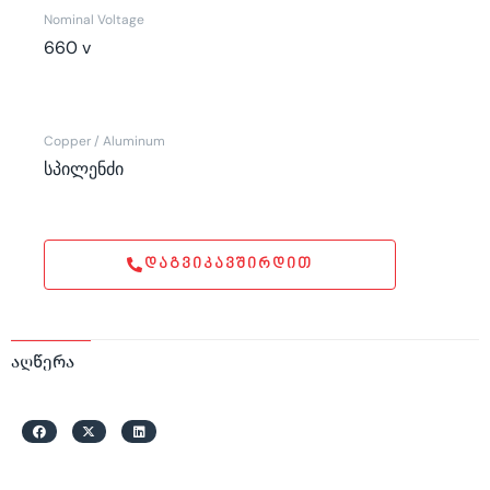
Nominal Voltage
660 v
Copper / Aluminum
სპილენძი
ᲓᲐᲒᲕᲘᲙᲐᲕᲨᲘᲠᲓᲘᲗ
აღწერა