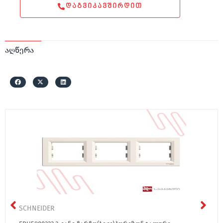
ᲓᲐᲒᲕᲘᲙᲐᲕᲨᲘᲠᲓᲘᲗ
აღწერა
SCHNEIDER