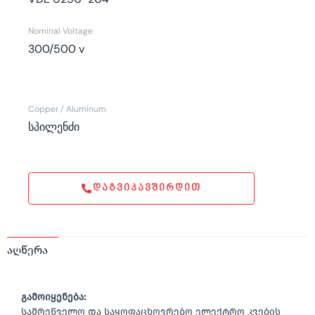
Nominal Voltage
300/500 v
Copper / Aluminum
სპილენძი
ᲓᲐᲒᲕᲘᲙᲐᲕᲨᲘᲠᲓᲘᲗ
აღწერა
გამოიყენება
:
სამრეწველო და საყოფაცხოვრებო ელექტრო კვების