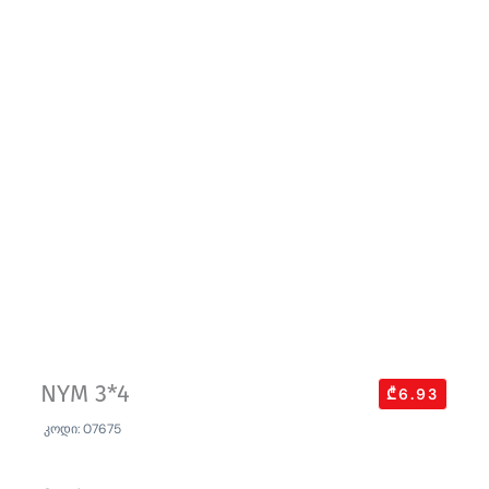
NYM 3*4
₾6.93
კოდი: 07675