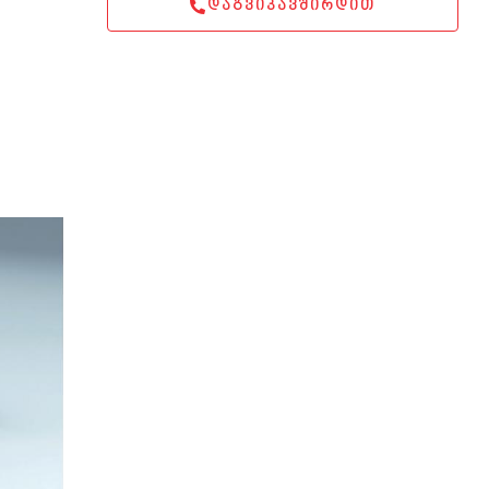
ᲓᲐᲒᲕᲘᲙᲐᲕᲨᲘᲠᲓᲘᲗ