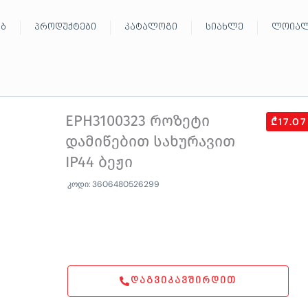
ებ
პროდუქტები
კატალოგი
სიახლე
ლოიალ
EPH3100323 როზეტი
₾17.07
დამიწებით სახურავით
IP44 ბეჟი
კოდი: 3606480526299
ᲓᲐᲒᲕᲘᲙᲐᲕᲨᲘᲠᲓᲘᲗ