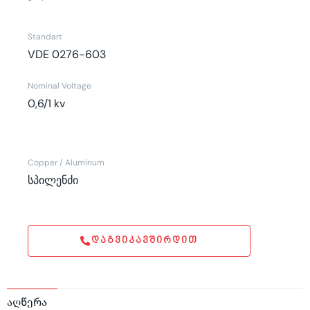
Standart
VDE 0276-603
Nominal Voltage
0,6/1 kv
Copper / Aluminum
სპილენძი
ᲓᲐᲒᲕᲘᲙᲐᲕᲨᲘᲠᲓᲘᲗ
აღწერა