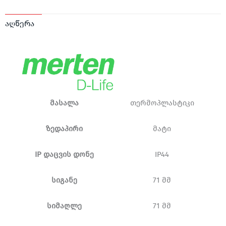
აღწერა
მასალა
თერმოპლასტიკი
ზედაპირი
მატი
IP დაცვის დონე
IP44
სიგანე
71 მმ
სიმაღლე
71 მმ