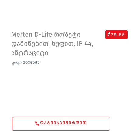
Merten D-Life როზეტი
₾79.86
დამიწებით, ხუფით, IP 44,
ანტრაციტი
კოდი: 2006969
ᲓᲐᲒᲕᲘᲙᲐᲕᲨᲘᲠᲓᲘᲗ