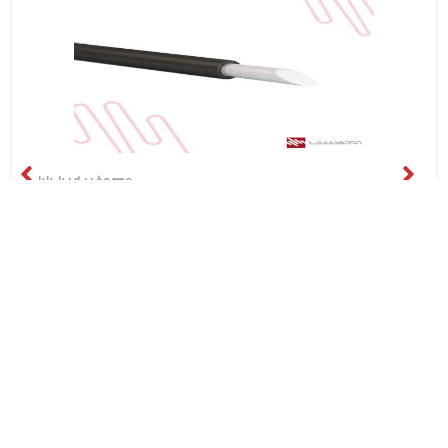
სს საქკაბელი
აპვ 35
₾2.10