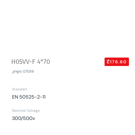
H05VV-F 4*70
₾176.60
კოდი: 07059
Standart
EN 50525-2-11
Nominal Voltage
300/500v