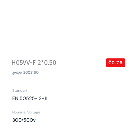
H05VV-F 2*0.50
₾0.76
კოდი: 2003160
Standart
EN 50525- 2-11
Nominal Voltage
300/500v