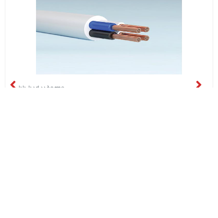
სს საქკაბელი
H05VV-F 3*25+1*16
₾54.66