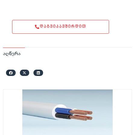
ᲓᲐᲒᲕᲘᲙᲐᲕᲨᲘᲠᲓᲘᲗ
აღწერა